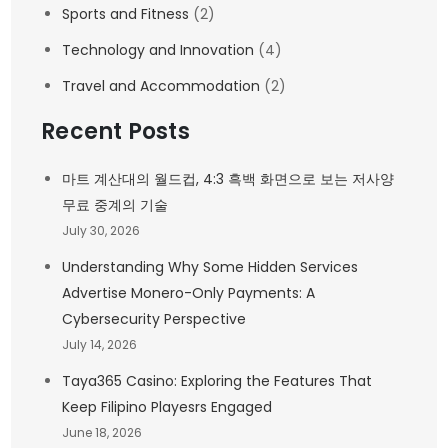
Sports and Fitness
(2)
Technology and Innovation
(4)
Travel and Accommodation
(2)
Recent Posts
마트 계산대의 월드컵, 4:3 흑백 화면으로 보는 저사양
무료 중계의 기술
July 30, 2026
Understanding Why Some Hidden Services
Advertise Monero-Only Payments: A
Cybersecurity Perspective
July 14, 2026
Taya365 Casino: Exploring the Features That
Keep Filipino Playesrs Engaged
June 18, 2026