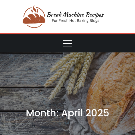
Skip
to
Bre
content
For Fresh
Hot
Mach
Baking
Blogs
Reci
Month:
April 2025